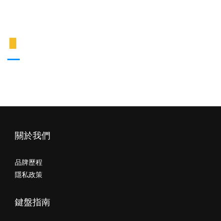
折扣代碼等優惠資訊。
▋
會員黑名單
若一年內在本網站有超過三次退貨&未取貨紀錄，將會被列為
POJUN的黑名單，強制暫停該帳號的會員權益。
關於我們
品牌歷程
隱私政策
鍵盤指南