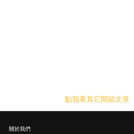
鍵盤也會發光！燈光效果有10種+2種自訂義燈效，開機的時候鍵盤
還會有燈光秀，超炫～
鍵盤真的超美，忍不住幫它拍了很多照片，正所謂工欲善其事，必
先利其器，換上新的鍵盤與滑鼠，希望我的工作可以更加順利，以
上簡單開箱分享，希望你們會喜歡囉～
點我看其它開箱文章
➤
關於我們