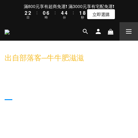
3
3
1
7
5
5
2
9
滿800元享有超商免運❗ 滿3000元享有宅配免運❗
2
2
:
0
6
:
4
4
:
1
8
立即選購
日
時
分
秒
1
1
5
3
3
0
7
0
0
4
2
2
6
3
1
1
5
2
0
0
4
1
3
0
2
出自部落客─牛牛肥滋滋
1
0
3C配件│POJUN PJ02 粉色白光版機械
式電競鍵盤。愛不釋手的新鍵盤開箱*