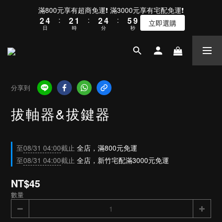
3
5
3
2
3
5
6
滿800元享有超商免運❗ 滿3000元享有宅配免運❗
2
4
:
2
1
:
2
4
:
5
9
立即選購
日
時
分
秒
1
3
1
0
1
3
4
8
0
2
0
0
2
3
7
1
1
2
6
0
0
1
5
0
4
3
分享到
2
1
拔軸器&拔鍵器
0
至
08/31 04:00
截止
全店，滿800元免運
至
08/31 04:00
截止
全店，新竹宅配滿3000元免運
NT$45
數量