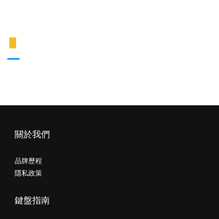
折扣代碼等優惠資訊。
▋
會員黑名單
若一年內在本網站有超過三次退貨&未取貨紀錄，將會被列為
POJUN的黑名單，強制暫停該帳號的會員權益。
關於我們
品牌歷程
隱私政策
鍵盤指南