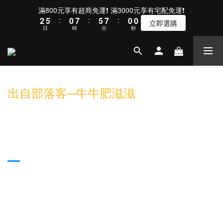
3
6
1
8
6
7
6
滿800元享有超商免運❗ 滿3000元享有宅配免運❗
2
5
:
0
7
:
5
6
:
5
9
立即選購
日
時
分
秒
1
4
6
4
5
4
8
0
3
5
3
4
3
7
2
4
2
3
2
6
1
3
1
2
1
5
0
2
0
1
0
4
1
0
3
出自部落客─牛牛肥滋滋
0
2
1
0
3C配件│POJUN PJ02 粉色白光版機械
式電競鍵盤。愛不釋手的新鍵盤開箱*