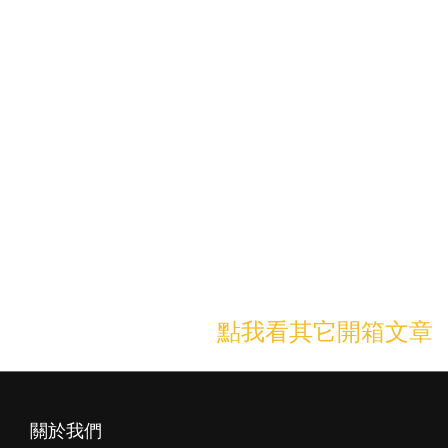
鍵盤也會發光！燈光效果有10種+2種自訂義燈效，開機的時候鍵盤
還會有燈光秀，超炫～
鍵盤真的超美，忍不住幫它拍了很多照片，正所謂工欲善其事，必
先利其器，換上新的鍵盤與滑鼠，希望我的工作可以更加順利，以
上簡單開箱分享，希望你們會喜歡囉～
點我看其它開箱文章
➤
關於我們