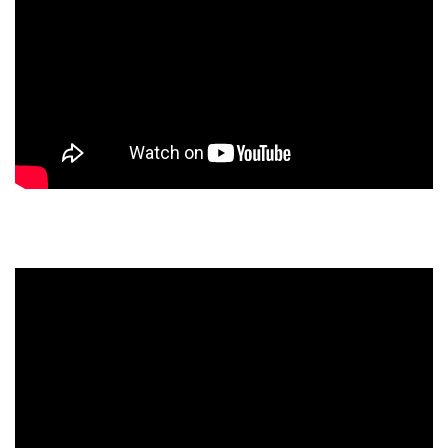
RGB的部分就是視覺上的饗宴了，PJ04共有19種燈光效果，詳細測
試可以參考下方的影片。