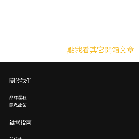
接觸機械鍵盤，但在預算上有較多考量的朋友，或是希望找一支入
手門檻低的RGB機械鍵盤，那PJ04真的是非常適合你的選擇。跟一
般鍵盤一樣，有著一年原廠保固，而且也支援MAC OS，真的很罕
見啊！以這樣的價格搭配這樣的配置，我覺得PJ04真的沒有什麼好
挑惕的，誠意絕對足夠！
點我看其它開箱文章
➤
關於我們
品牌歷程
隱私政策
鍵盤指南