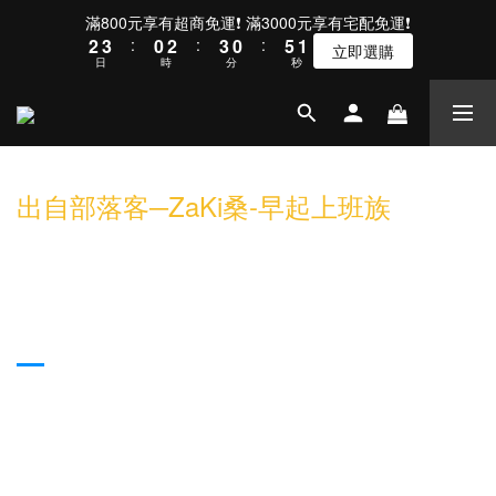
2
3
4
1
3
4
1
6
滿800元享有超商免運❗ 滿3000元享有宅配免運❗
1
2
3
:
0
2
:
3
0
:
5
立即選購
0
日
時
分
秒
1
2
1
2
4
0
1
0
1
3
0
0
2
1
0
出自部落客─ZaKi桑-早起上班族
波軍機械鍵盤 PJ04 新手入門好選擇