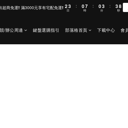
2
3
:
0
7
:
0
3
:
3
8
滿800元享有超商免運❗ 滿3000元享有宅配免運❗
日
時
分
秒
1
2
6
2
2
7
0
1
5
1
1
6
0
4
0
0
5
競/辦公周邊
鍵盤選購指引
部落格首頁
下載中心
會
3
4
2
3
1
2
0
1
0
配送政策
超商門市）