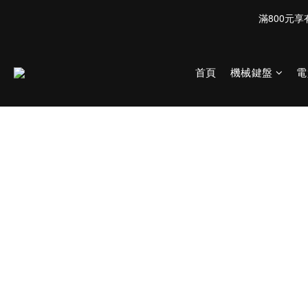
首頁
機械鍵盤
電
送貨方式
配合物流：
宅配
：新竹物流（僅限台灣本島）
超商
：7-11、全家（台灣本島、外島