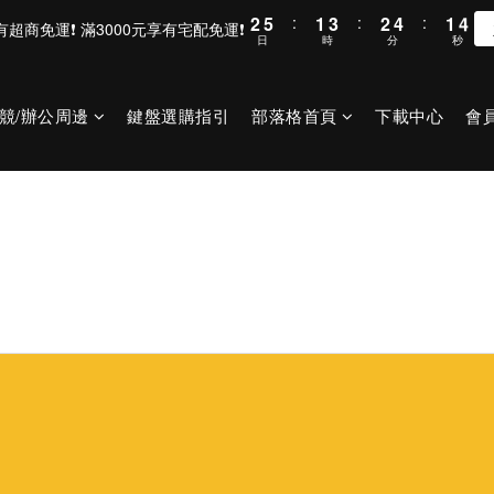
2
5
:
1
3
:
2
4
:
1
4
滿800元享有超商免運❗ 滿3000元享有宅配免運❗
日
時
分
秒
1
4
0
2
1
3
0
3
0
3
1
0
2
2
2
0
1
1
競/辦公周邊
鍵盤選購指引
部落格首頁
下載中心
會
1
0
0
0
台北