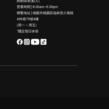
經銷填表(點入)
營業時間│8:30am~5:30pm
聯繫地址│桃園市桃園區福林里介壽路
495巷79號4樓
(周一 ~ 周五)
*國定假日休假