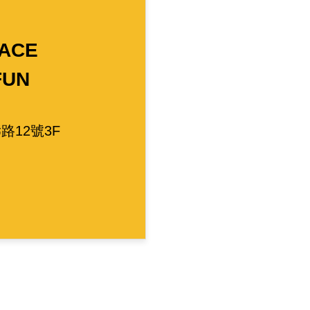
ACE
FUN
路12號
3F