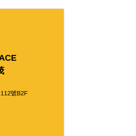
ACE
茂
112號
B2F