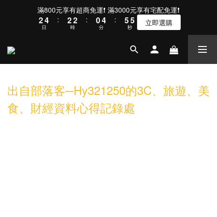
3
5
3
3
1
5
6
5
滿800元享有超商免運❗ 滿3000元享有宅配免運❗
2
4
:
2
2
:
0
4
:
5
4
立即選購
日
時
分
秒
1
3
1
1
3
4
3
0
2
0
0
2
3
2
1
1
2
1
0
0
1
0
0
出自部落客─Hy321250的3C、旅遊、美
食、財經資料心得記錄處
【開箱】波軍POJUN W01無線光學藍
牙滑鼠，有金屬滾輪可接兩個裝置的CP
值高無線滑鼠
相信很多人選購3C用品時，都會希望產品價格優並同時兼具質感，