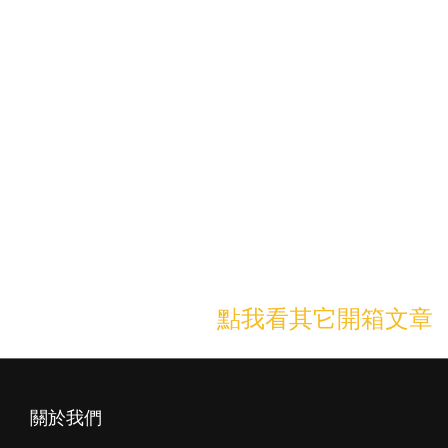
1200DPI、1600DPI），對於會頻繁使用滑鼠滾輪的人來說，相信會
喜歡有金屬滾輪的波軍POJUN W01無線光學藍牙滑鼠。
使用波軍POJUN W01無線光學藍牙滑鼠到目前為止，個人對
POJUN評價還不錯，因為這款滑鼠除了重量僅85公克，能使用2.4G
無線USB NANO接收器跟藍牙5.1模式各連接一個3C設備外，更令人
驚喜的就是這樣的實惠價格還能提供具800DPI、1200DPI、
1600DPI的3段調整金屬滾輪，因此在有限預算下，想找CP值高無線
滑鼠，尤其是會常常使用滾輪的大大，真的可以好好考慮入手波軍
POJUN W01無線光學藍牙滑鼠來使用啦！
點我看其它開箱文章
➤
關於我們