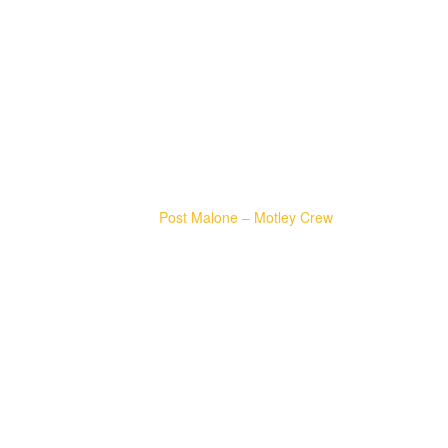
表現優異，雖然不為了滿足特定音樂類型或遊戲衝擊力而特別加重
低音音頻，但在多情境使用都能保持不錯的均衡度。
現場演唱音樂以Trash在台北的演唱為例，主唱聲音顆粒清晰飽滿，
同時背景電吉他力道、鼓點有厚度但不搶過人聲、轉場未開破音的
吉他嘹亮，整體聽感非常舒服，個人認為臨場感與聲音還原度不
錯。
電子EMO類型音樂則以
Post Malone – Motley Crew
為例，因為
POJUN X01沒有特別強化重低音，這種帶有大量重低音與AUTO-
TUNE類型的電子音樂的力道爽度表現則較為一般。
遊戲表現上，以CS GO為例，槍聲的衝擊力一般，但遊戲中的環境
音非常立體清晰，POJUN X01在識別360度的腳步、槍聲、爆炸來
源有很大的幫助。