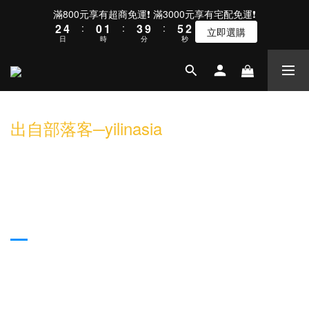
3
5
1
2
4
6
2
滿800元享有超商免運❗ 滿3000元享有宅配免運❗
2
4
:
0
1
:
3
9
:
5
1
立即選購
日
時
分
秒
1
3
0
2
8
4
0
0
2
1
7
3
1
0
6
2
0
5
1
4
0
3
出自部落客─yilinasia
2
1
0
【開箱】影音娛樂與遊戲兼用的千元高
CP值電競耳機 : Pojun X01電競耳機評
價