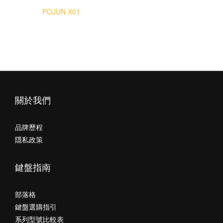
整體來說，
POJUN X01
電競耳機是一副適用多情境的娛樂耳機，注
重各項聲調的均衡感，在遊戲、電影中能凸顯不錯的空間環境音
效，在流行搖滾演唱音樂也有很舒服沉浸的聽感，並且維持在千元
上下的高競爭力價位，算是有不錯的CP值，對於時常使用電腦進行
遊戲、電影、音樂等娛樂的朋友們是不錯的選擇。
關於我們
品牌歷程
隱私政策
鍵盤指南
部落格
鍵盤選購指引
系列型號比較表