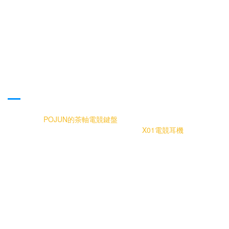
Pojun X01電競耳機評價、Pojun耳機、
Pojun X01開箱、Pojun X01電競耳機、
平價電競耳機推薦、千元電競耳機推
薦、黑色電競耳機、平價電競耳機推
薦、高CP值電競耳機推薦、平價耳掛式
耳機推薦
繼上次開箱
POJUN的茶軸電競鍵盤
後，POJUN又切入新產品線，推
出了過往沒出過的電競耳機X01，究竟這款
X01電競耳機
是否能延續
過往產品高CP值? 讓我們一起來看看。
★ POJUN X01電競耳機 第一印象