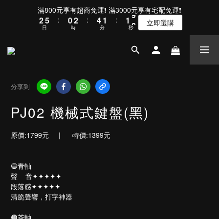
9
3
6
1
3
5
2
2
滿800元享有超商免運❗ 滿3000元享有宅配免運❗
8
2
5
:
0
2
:
4
1
:
1
立即選購
7
日
時
分
秒
1
4
1
3
0
0
6
0
3
0
2
5
2
1
4
1
0
3
0
2
分享到
1
0
PJ02 機械式鍵盤(黑)
原價:1799元     |      特價:1399元
🔵青軸
聲    音✦✦✦✦✦
段落感✦✦✦✦✦
清脆聲響，打字神器
🟤茶軸