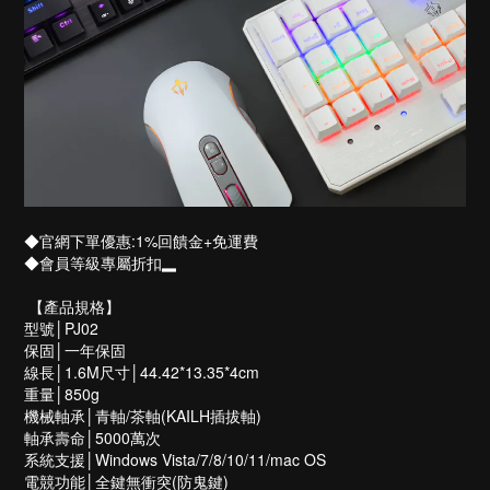
◆官網下單優惠:1%回饋金+免運費
◆會員等級專屬折扣▂
【產品規格】
型號│PJ02
保固│一年保固
線長│1.6M尺寸│44.42*13.35*4cm
重量│850g
機械軸承│青軸/茶軸(KAILH插拔軸)
軸承壽命│5000萬次
系統支援│Windows Vista/7/8/10/11/mac OS
電競功能│全鍵無衝突(防鬼鍵)