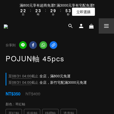
3
3
3
4
3
6
4
滿800元享有超商免運❗ 滿3000元享有宅配免運❗
2
2
:
2
3
:
2
9
:
5
3
立即選購
日
時
分
秒
1
1
1
2
1
8
4
2
0
0
0
1
0
7
3
1
0
6
2
0
5
1
4
0
3
分享到
2
1
POJUN軸 45pcs
0
至
08/31 04:00
截止
全店，滿800元免運
至
08/31 04:00
截止
全店，新竹宅配滿3000元免運
NT$400
NT$350
顏色
: 琴紅軸
琴紅軸
疾銀軸
靜櫻軸
透青軸