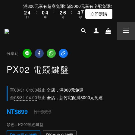
3
5
1
5
3
7
5
7
滿800元享有超商免運❗ 滿3000元享有宅配免運❗
2
4
:
0
4
:
2
6
:
4
6
立即選購
日
時
分
秒
1
3
3
1
5
3
5
0
2
2
0
4
2
4
1
1
3
1
3
0
0
2
0
2
1
1
0
0
分享到
PX02 電競鍵盤
至
08/31 04:00
截止
全店，滿800元免運
至
08/31 04:00
截止
全店，新竹宅配滿3000元免運
NT$699
NT$899
顏色
: PX02黑色鍵盤