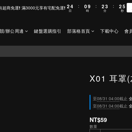
2
4
:
0
9
:
2
3
:
2
4
滿800元享有超商免運❗ 滿3000元享有宅配免運❗
日
時
分
秒
1
3
8
1
2
1
3
0
2
7
0
1
0
2
1
6
0
1
競/辦公周邊
鍵盤選購指引
部落格首頁
下載中心
會
0
5
0
4
3
2
1
0
X01 耳罩
至
08/31 04:00
截止
全
至
08/31 04:00
截止
全
NT$59
數量