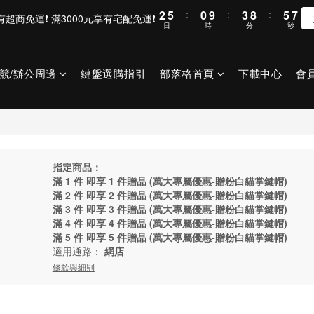
2
5
:
0
9
:
3
8
:
5
6
滿800元享有超商免運❗ 滿3000元享有宅配免運❗
日
時
分
秒
1
4
8
2
7
4
5
0
3
7
1
6
3
4
2
6
0
5
2
3
競/辦公周邊
鍵盤選購指引
部落格首頁
下載中心
會
1
5
4
1
2
0
4
3
0
1
3
2
0
2
1
1
0
0
指定商品：
滿 1 件 即享 1 件贈品 (萬大專屬優惠-贈粉白貓掌鍵帽)
滿 2 件 即享 2 件贈品 (萬大專屬優惠-贈粉白貓掌鍵帽)
滿 3 件 即享 3 件贈品 (萬大專屬優惠-贈粉白貓掌鍵帽)
滿 4 件 即享 4 件贈品 (萬大專屬優惠-贈粉白貓掌鍵帽)
滿 5 件 即享 5 件贈品 (萬大專屬優惠-贈粉白貓掌鍵帽)
適用通路：
網店
條款與細則