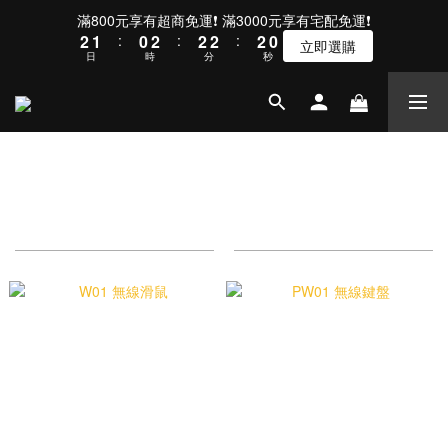
3
2
1
3
3
3
3
1
滿800元享有超商免運❗ 滿3000元享有宅配免運❗
2
1
:
0
2
:
2
2
:
2
0
立即選購
日
時
分
秒
1
0
1
1
1
1
0
0
0
0
0
辦公周邊
商品排序
每頁顯示 24 個