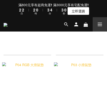
3
3
3
1
4
5
4
1
滿800元享有超商免運❗ 滿3000元享有宅配免運❗
2
2
:
2
0
:
3
4
:
3
0
立即選購
日
時
分
秒
1
1
1
2
3
2
0
0
0
1
2
1
0
1
0
0
滑鼠墊
商品排序
每頁顯示 24 個