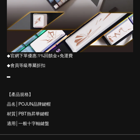
◆
官網下單優惠
:1%
回饋金
+
免運費
◆
會員等級專屬折扣
▂
【產品規格】
品名
│POJUN品牌鍵帽
材質
│
PBT熱昇華鍵帽
適用│一般十字軸鍵盤