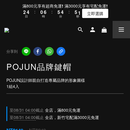
3
5
1
7
6
5
6
2
滿800元享有超商免運❗ 滿3000元享有宅配免運❗
2
4
:
0
6
:
5
4
:
5
1
立即選購
日
時
分
秒
1
3
5
4
3
4
0
0
2
4
3
2
3
1
3
2
1
2
0
2
1
0
1
1
0
0
0
分享到
POJUN品牌鍵帽
POJUN設計師親自打造專屬品牌的形象圖樣
1組4入
至
08/31 04:00
截止
全店，滿800元免運
至
08/31 04:00
截止
全店，新竹宅配滿3000元免運