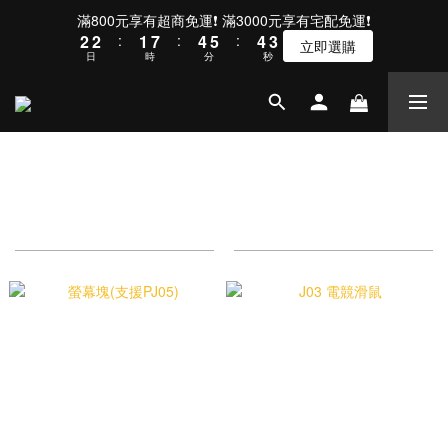
4
3
3
2
8
5
6
5
滿800元享有超商免運❗ 滿3000元享有宅配免運❗
3
2
2
:
1
7
:
4
5
:
4
立即選購
2
日
時
分
秒
1
1
0
6
3
4
3
1
0
0
5
2
3
2
0
4
1
2
1
3
0
1
0
2
0
1
電競周邊
0
商品排序
每頁顯示 24 個